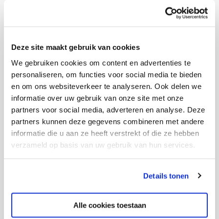
Geen antwoord gevonden op je vraag? Zo kun je contact
opnemen
Deze site maakt gebruik van cookies
We gebruiken cookies om content en advertenties te
personaliseren, om functies voor social media te bieden
info@hetperron.nl
en om ons websiteverkeer te analyseren. Ook delen we
Stel je vraag per mail
informatie over uw gebruik van onze site met onze
partners voor social media, adverteren en analyse. Deze
partners kunnen deze gegevens combineren met andere
informatie die u aan ze heeft verstrekt of die ze hebben
verzameld op basis van uw gebruik van hun services.
(0318) 50 96 00
Details tonen
Van maandag t/m donderdag van 7.30 - 17.00 uur,
vrijdag van 7.30 - 16.00 uur
Alle cookies toestaan