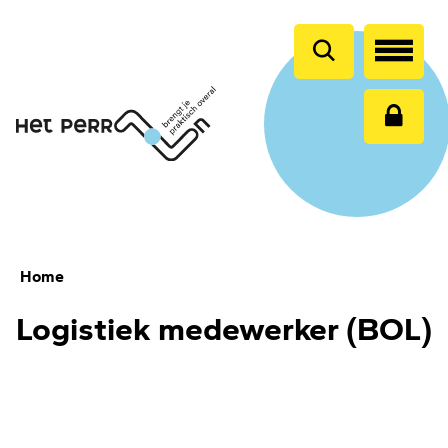
en
naar
de
inhoud
gaan
Home
Logistiek medewerker (BOL)