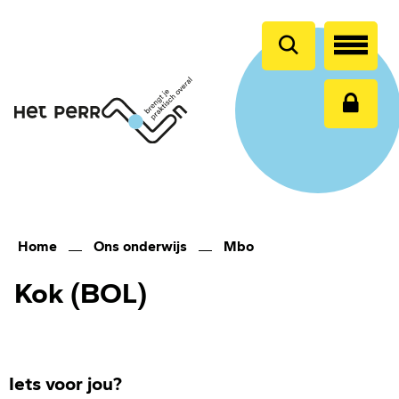
en
naar
de
inhoud
gaan
Home
Ons onderwijs
Mbo
Kok (BOL)
Iets voor jou?