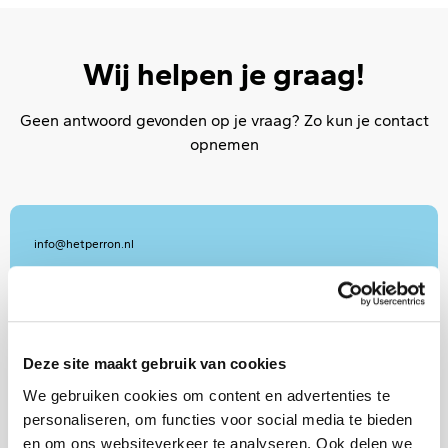
Wij helpen je graag!
Geen antwoord gevonden op je vraag? Zo kun je contact
opnemen
info@hetperron.nl
Stel je vraag per mail
Deze site maakt gebruik van cookies
We gebruiken cookies om content en advertenties te
(0318) 50 96 00
personaliseren, om functies voor social media te bieden
en om ons websiteverkeer te analyseren. Ook delen we
Van maandag t/m donderdag van 7.30 - 17.00 uur,