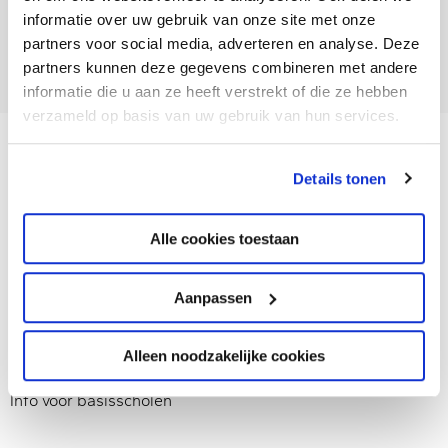
vrijdag van 7.30 - 16.00 uur
informatie over uw gebruik van onze site met onze
partners voor social media, adverteren en analyse. Deze
partners kunnen deze gegevens combineren met andere
informatie die u aan ze heeft verstrekt of die ze hebben
verzameld op basis van uw gebruik van hun services.
Details tonen
Aanmelden
Alle cookies toestaan
Groep 8
Aanpassen
Overstappen naar Het Perron
Alleen noodzakelijke cookies
Info voor basisscholen