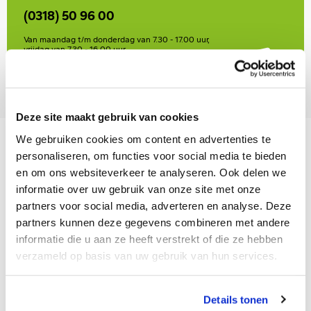
(0318) 50 96 00
Van maandag t/m donderdag van 7.30 - 17.00 uur,
vrijdag van 7.30 - 16.00 uur
Deze site maakt gebruik van cookies
We gebruiken cookies om content en advertenties te
personaliseren, om functies voor social media te bieden
Aanmelden
en om ons websiteverkeer te analyseren. Ook delen we
informatie over uw gebruik van onze site met onze
partners voor social media, adverteren en analyse. Deze
Groep 8
partners kunnen deze gegevens combineren met andere
informatie die u aan ze heeft verstrekt of die ze hebben
verzameld op basis van uw gebruik van hun services.
Overstappen naar Het Perron
Details tonen