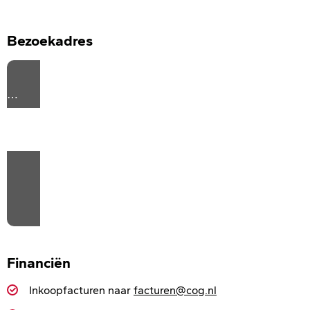
Bezoekadres
⋯
Please
accept marketing cookies
to view this Google
Maps content.
Financiën
Inkoopfacturen naar
facturen@cog.nl