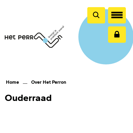
en
naar
de
inhoud
gaan
Home
Over Het Perron
Ouderraad