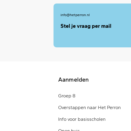
info@hetperron.nl
Stel je vraag per mail
Aanmelden
Groep 8
Overstappen naar Het Perron
Info voor basisscholen
Open huis