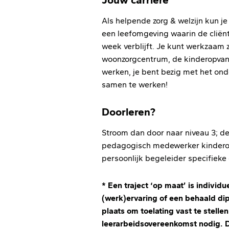
Als helpende zorg & welzijn kun j
een leefomgeving waarin de cliënt 
week verblijft. Je kunt werkzaam z
woonzorgcentrum, de kinderopvan
werken, je bent bezig met het on
samen te werken!
Doorleren?
Stroom dan door naar niveau 3; de
pedagogisch medewerker kinderop
persoonlijk begeleider specifieke
* Een traject ‘op maat’ is indiv
(werk)ervaring of een behaald di
plaats om toelating vast te stelle
leerarbeidsovereenkomst nodig. D