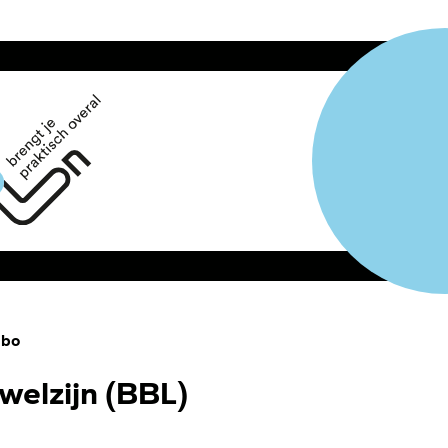
bo
welzijn (BBL)