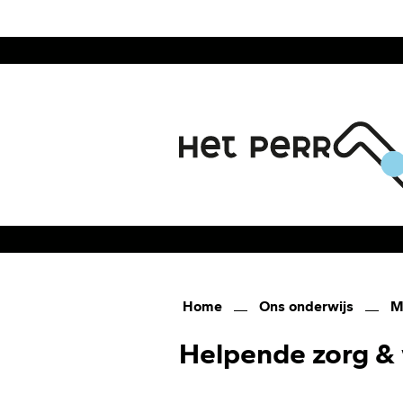
en
naar
de
inhoud
gaan
Home
Ons onderwijs
M
Helpende zorg & 