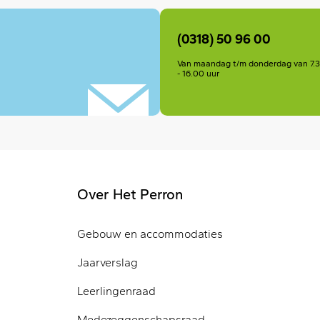
(0318) 50 96 00
Van maandag t/m donderdag van 7.30 
- 16.00 uur
Over Het Perron
Gebouw en accommodaties
Jaarverslag
Leerlingenraad
Medezeggenschapsraad