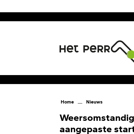
en
naar
de
inhoud
gaan
Home
Nieuws
Weersomstandigh
aangepaste start