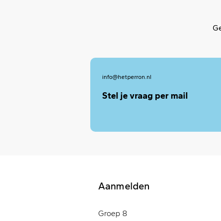
Ge
info@hetperron.nl
Stel je vraag per mail
Aanmelden
Groep 8