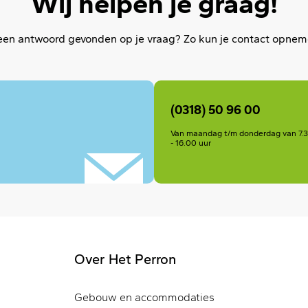
Wij helpen je graag!
en antwoord gevonden op je vraag? Zo kun je contact opne
(0318) 50 96 00
Van maandag t/m donderdag van 7.30 
- 16.00 uur
Over Het Perron
Gebouw en accommodaties